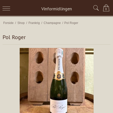
Vinformidlingen
0
Forside
/
Shop
/
Frankrig
/
Champagne
/
Pol Roger
Pol Roger