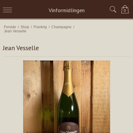
Vinformidlingen
0
Forside
/
Shop
/
Frankrig
/
Champagne
/
Jean Vesselle
Jean Vesselle