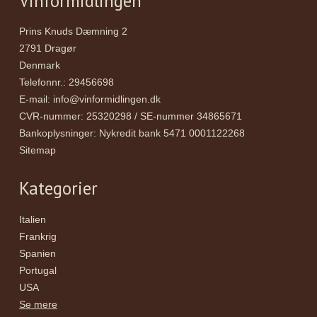
Vinformidlingen
Prins Knuds Dæmning 2
2791 Dragør
Denmark
Telefonnr.
:
29456698
E-mail
:
info@vinformidlingen.dk
CVR-nummer
:
25320298 / SE-nummer 34865671
Bankoplysninger
:
Nykredit bank 5471 0001122268
Sitemap
Kategorier
Italien
Frankrig
Spanien
Portugal
USA
Se mere