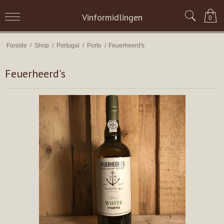
Vinformidlingen
0
Forside
/
Shop
/
Portugal
/
Porto
/
Feuerheerd's
Feuerheerd's