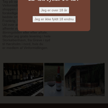
Tag på opdagelse i
Vinformidlingens sortiment her i
shoppen og se de mange
forskellige vine fra nogle af de
bedste områder i Italien,
Frankrig, Spanien og Portugal.
Ud over at man selv kan
afhente vin på Fortet i
åbningstiden eller efter aftale,
tilbyder jeg gratis levering i hele
Storkøbenhavn, fra Greve i syd
til Hørsholm i nord, hvis du
er medlem af Vinformidlingen.