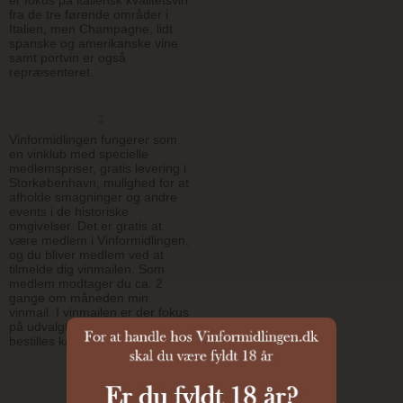
fra de tre førende områder i
Italien, men Champagne, lidt
spanske og amerikanske vine
samt portvin er også
repræsenteret.
Vinformidlingen fungerer som
en vinklub med specielle
medlemspriser, gratis levering i
Storkøbenhavn, mulighed for at
afholde smagninger og andre
events i de historiske
omgivelser. Det er gratis at
være medlem i Vinformidlingen,
og du bliver medlem ved at
tilmelde dig vinmailen. Som
medlem modtager du ca. 2
gange om måneden min
vinmail. I vinmailen er der fokus
på udvalgte vine, som kan
bestilles købes til specialpris.