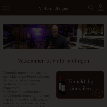
Vinformidlingen
0
Velkommen til Vinformidlingen
Vinformidlingen er en vinshop,
der holder til på Fortet i Dragør.
Her har jeg et showroom i
hjertet af de historiske
omgivelser.
Showroomet danner basen
for Vinformidlingen, og her kan
man komme og snakke vin, se
sortimentet og købe vin. Der
er fokus på italiensk kvalitetsvin